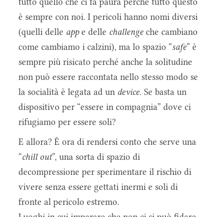
tutto quello che ci fa paura perché tutto questo
è sempre con noi. I pericoli hanno nomi diversi
(quelli delle
app
e delle
challenge
che cambiano
come cambiamo i calzini), ma lo spazio “
safe
” è
sempre più risicato perché anche la solitudine
non può essere raccontata nello stesso modo se
la socialità è legata ad un
device
. Se basta un
dispositivo per “essere in compagnia” dove ci
rifugiamo per essere soli?
E allora? È ora di rendersi conto che serve una
“
chill out
”, una sorta di spazio di
decompressione per sperimentare il rischio di
vivere senza essere gettati inermi e soli di
fronte al pericolo estremo.
Luoghi in cui imparare che non ci si può fidare