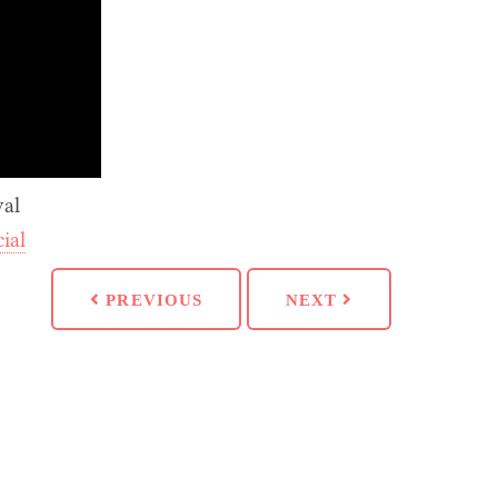
val
cial
PREVIOUS
NEXT