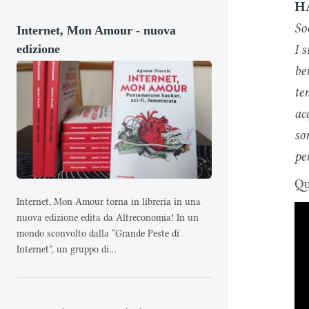
H
So
Internet, Mon Amour - nuova
I 
edizione
be
te
ac
so
per
Qu
Internet, Mon Amour torna in libreria in una
nuova edizione edita da Altreconomia! In un
mondo sconvolto dalla “Grande Peste di
Internet”, un gruppo di...